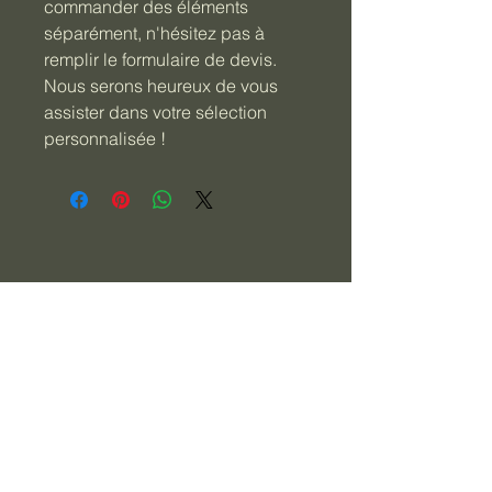
commander des éléments 
séparément, n'hésitez pas à 
remplir le formulaire de devis. 
Nous serons heureux de vous 
assister dans votre sélection 
personnalisée !
Azoul
06 15 80 62 16
azoul47@yahoo.fr