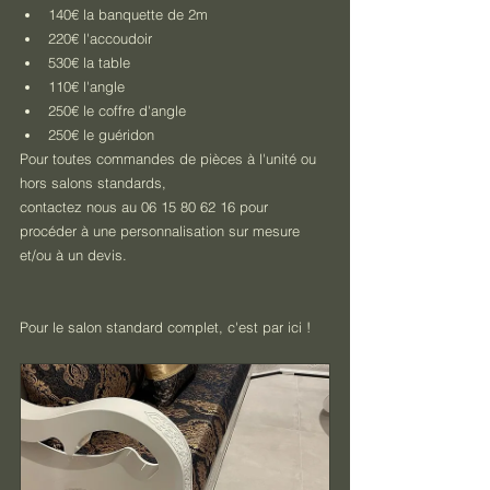
140€ la banquette de 2m
220€ l'accoudoir 
530€ la table 
110€ l'angle 
250€ le coffre d'angle 
250€ le guéridon 
Pour toutes commandes de pièces à l'unité ou 
hors salons standards, 
contactez nous au 06 15 80 62 16 pour 
procéder à une personnalisation sur mesure 
et/ou à un devis. 
Pour le salon standard complet, c'est par ici !