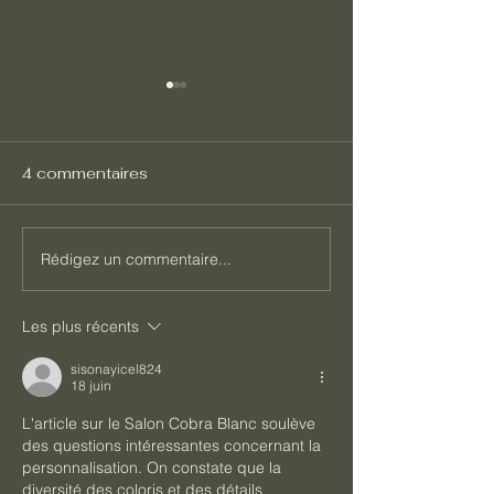
4 commentaires
Salon HD1
Salon Chappa
Rédigez un commentaire...
Les plus récents
sisonayicel824
18 juin
L'article sur le Salon Cobra Blanc soulève 
des questions intéressantes concernant la 
personnalisation. On constate que la 
diversité des coloris et des détails 